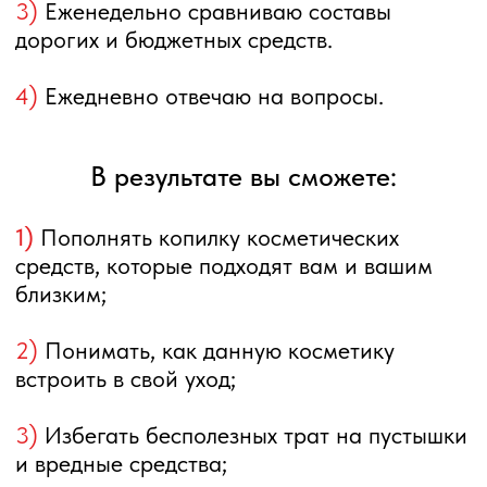
с программой курса
«Сама себе косметолог»,
перейдите по ссылке
ПЕРЕЙТИ
С заботой о вас,
Анна Рыбакова
Честный косметолог
Эксперт по составам косметики