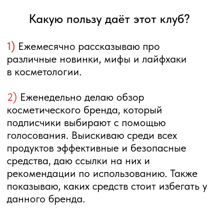
В результате вы сможете:
1)
Пополнять копилку косметических
средств, которые подходят вам и вашим
близким;
2)
Понимать, как данную косметику
встроить в свой уход;
3)
Избегать бесполезных трат на пустышки
и вредные средства;
4)
Экономить время при походе в
магазины;
5)
Быть в курсе изменений;
6)
Задавать вопросы и получать на них
квалифицированные ответы.
Чтобы ознакомиться