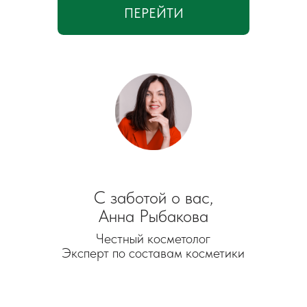
ИНН 591151228786
ОГРНИП 323595800122054
Публичная оферта
Политика конфиденциальности
Политика использования cookies
Персональные данные
Разработка
сайта
Копирование, размножение или иное использование материалов
сайта без письменного разрешения автора не допускается.