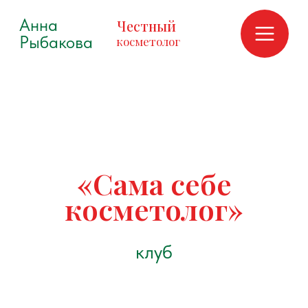
Анна
Честный
Рыбакова
косметолог
«Сама себе
косметолог»
клуб
Это канал в телеграме, в который
по желанию добавляются все
девушки, прошедшие мой курс.