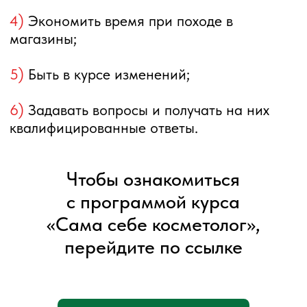
Контакты
+7 982 235 85 34
VK
Личный блог ВК
Telegram
Экспертный блог ВК
Телеграм-канал
© ИП Рыбакова А. Н.
info@rybakovacosmo.ru