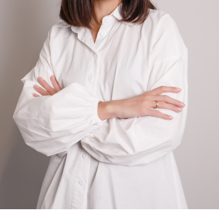
Какую пользу даёт этот клуб?
1)
Ежемесячно рассказываю про
различные новинки, мифы и лайфхаки
в косметологии.
2)
Еженедельно делаю обзор
косметического бренда, который
подписчики выбирают с помощью
голосования. Выискиваю среди всех
продуктов эффективные и безопасные
средства, даю ссылки на них и
рекомендации по использованию. Также
показываю, каких средств стоит избегать у
данного бренда.
3)
Еженедельно сравниваю составы
дорогих и бюджетных средств.
4)
Ежедневно отвечаю на вопросы.