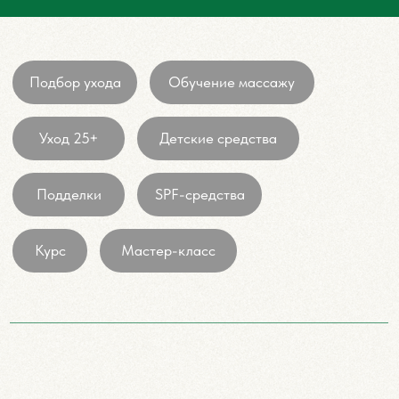
Хотите больше узнать о составах косметики?
Косметолог, эксперт по косметической химии Анна
Рыбакова (Пермь) проводит мастер-класс косметолога
в Перми. На мастер-классах вы узнаете об уходовой
косметике для лица, про состав косметических средств
и какая уходовая косметика лучшая конкретно для
вашего типа кожи.
Контакты
+7 982 235 85 34
VK
Личный блог ВК
Telegram
Экспертный блог ВК
Телеграм-канал