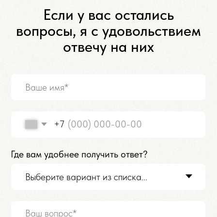
© ИП Рыбакова А. Н.
info@rybakovacosmo.ru
ИНН 591151228786
ОГРНИП 323595800122054
Публичная оферта
Политика конфиденциальности
Политика использования cookies
Персональные данные
Разработка
сайта
Копирование, размножение или иное использование материалов
сайта без письменного разрешения автора не допускается.