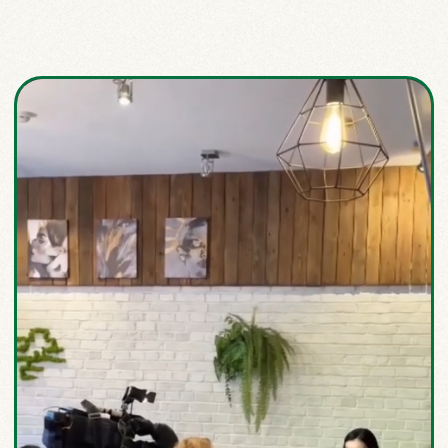
Стоимость:
990 рублей
Место:
центр Перми/онлайн
Продолжительность:
2 часа