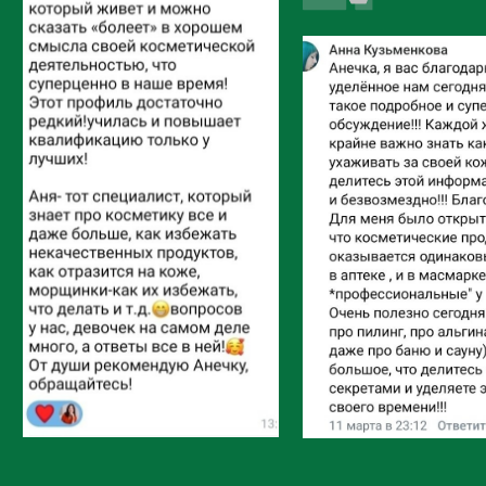
Я соглашаюсь с
Обработкой персональных
данных
,
Пользовательским соглашением
и
Публичной офертой
ОТПРАВИТЬ
С заботой о вас, Анна Рыбакова
Честный косметолог
Эксперт по составам косметики
Мастер класс косметолог. Уходовая
косметика для лица.