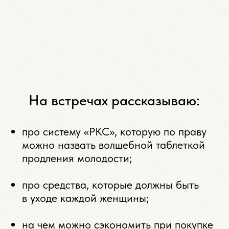
На встречах рассказываю:
про систему «РКС», которую по праву
можно назвать волшебной таблеткой
продления молодости;
про средства, которые должны быть
в уходе каждой женщины;
на чем можно сэкономить при покупке
косметики;
в чем отличие профессиональной
косметики от той, что продаётся
в аптеке либо в обычном магазине;
что скрывают косметологи;
почему дорогая косметика часто
оказывается «пустышкой»;
как отличить поддельную косметику
от оригинальной.