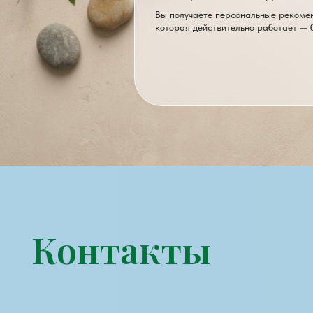
Вы получаете персональные рекомен
которая действительно работает — 
Личный блог ВК
Экспертный блог ВК
Телеграм-канал
© ИП Рыбакова А. Н.
ИНН 59115122878
info@rybakovacosmo.ru
ОГРНИП 3235958
Копирование, размножение или иное использование материалов сайта без письменного разрешен