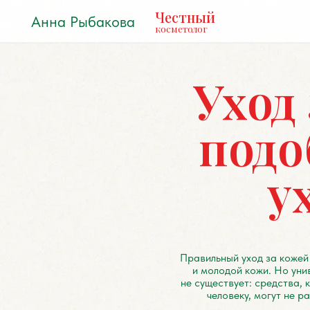
Честный
Анна Рыбакова
косметолог
Уход з
подоб
ухо
Правильный уход за кожей лица —
и молодой кожи. Но универсаль
не существует: средства, которы
человеку, могут не работать 