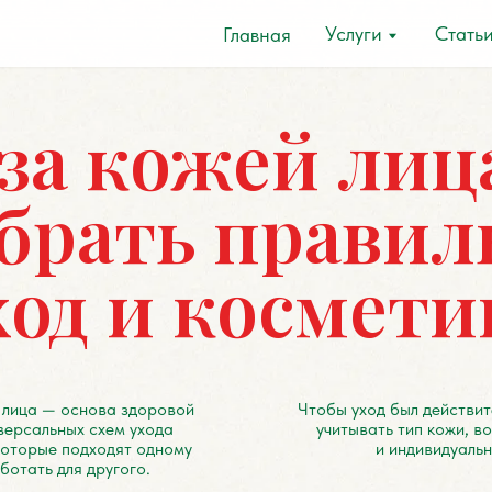
Услуги
Статьи
Главная
а кожей лица: к
рать правильн
д и косметику
 основа здоровой
Чтобы уход был действительно эффекти
ных схем ухода
учитывать тип кожи, возраст, состав 
е подходят одному
и индивидуальные особенност
для другого.