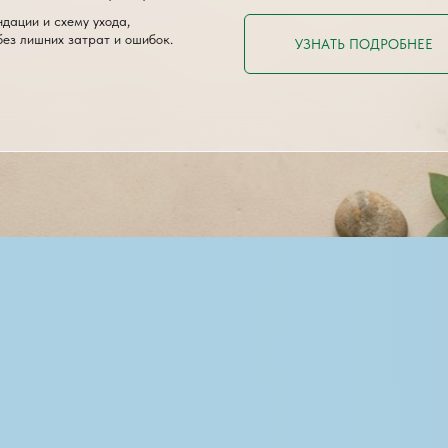
дации и схему ухода,
без лишних затрат и ошибок.
УЗНАТЬ ПОДРОБНЕЕ
+7 982 235 85 34
VK
Telegram
6
Публичная оферта
00122054
Политика конфиденциальности
Политика использования cookies
Персональные данные
ия автора не допускается.