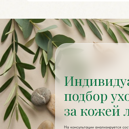
Индивиду
подбор ух
за кожей 
Контакты
На консультации анализируется сост