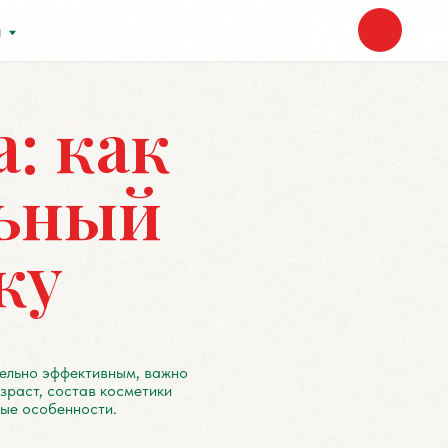
ак
ый
вным, важно
косметики
и.